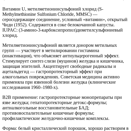
Витамин U, метилметионинсульфоний хлорид (S-
Methylmethionine Sulfonium Chloride, MMSC) —
серосодержащее соединение, условный «витамин», открытый
Чиди (1952). Содержится в соке белокочанной капусты.
IUPAC: (3-амино-3-карбоксипропил)диметилсульфониевый
хлорид.
Метилметионинсульфоний является донором метильных
групп — участвует в метилировании гистамина
(инактивация), что объясняет антиульцерогенный эффект.
Стимулирует синтез слизи (муцинов) желудка и кишечника,
защищая эпителий. Акцептирует свободные радикалы и
ацетальдегид — гастропротекторный эффект при
алкогольных повреждениях. Советская медицина активно
применяла при язвенной болезни желудка (клинические
исследования 1960–1980-х).
B2B применение: гастропротекторные монопрепараты при
язве желудка; гепатопротекторные детокс-формулы;
антиалкогольные восстановительные БАД;
противовоспалительные кишечные формулы;
профилактические желудочно-кишечные комплексы.
Форма: белый кристаллический порошок, хорошо растворим в