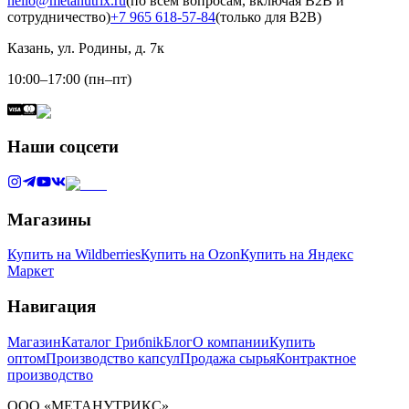
hello@metanutrix.ru
(по всем вопросам, включая B2B и
сотрудничество)
+7 965 618-57-84
(только для B2B)
Казань, ул. Родины, д. 7к
10:00–17:00 (пн–пт)
Наши соцсети
Магазины
Купить на Wildberries
Купить на Ozon
Купить на Яндекс
Маркет
Навигация
Магазин
Каталог Грибnik
Блог
О компании
Купить
оптом
Производство капсул
Продажа сырья
Контрактное
производство
ООО «МЕТАНУТРИКС»