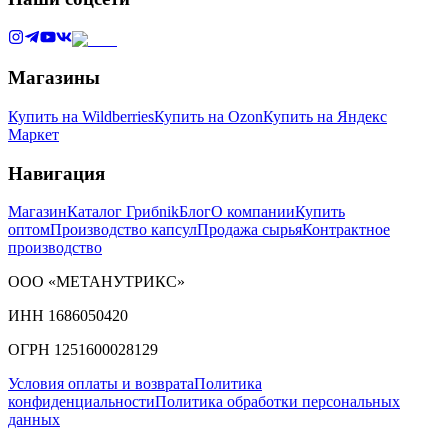
Магазины
Купить на Wildberries
Купить на Ozon
Купить на Яндекс
Маркет
Навигация
Магазин
Каталог Грибnik
Блог
О компании
Купить
оптом
Производство капсул
Продажа сырья
Контрактное
производство
ООО «МЕТАНУТРИКС»
ИНН 1686050420
ОГРН 1251600028129
Условия оплаты и возврата
Политика
конфиденциальности
Политика обработки персональных
данных