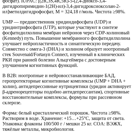
фосфат). IUPAC: [(2R,3S,4R,5R)-5-(2,4-диоксо-3,4-
дигидропиримидин-1(2H)-ил)-3,4-дигидроксиоксолан-2-
ил]метилдигидрофосфат, M = 324,18 г/моль. Чистота ≥98%.
UMP — предшественник уридиндифосфата (UDP) и
уридинтрифосфата (UTP), которые участвуют в синтезе
фосфатидилхолина мембран нейронов через CDP-холиновый
(Kennedy) путь. Повышение мембранного фосфатидилхолина
улучшает нейропластичность и синаптическую передачу.
Совместно с омега-3 (DHA) и холином образует ноотропный
стек Souvenaid/Fortasyn Connect, изученный в клинических
РКИ при ранней болезни Альцгеймера с достоверным
улучшением когнитивных функций.
В B2B: ноотропные и нейровосстанавливающие БАД,
геропротекторные когнитивные комплексы (UMP + DHA +
холин), антидепрессивные нутрицевтики (уридин активирует
β-адренорецепторы подобно антидепрессантам), спортивные
восстановительные комплексы, формулы при рассеянном
склерозе.
Форма: белый кристаллический порошок. Чистота ≥98%.
Растворим в воде. Хранение: +15…+25°C, защита от света.
Упаковка: флаконы 100/500 г / мешки 25 кг. COA: ВЭЖХ,
тяжёлые металлы, микробиология.