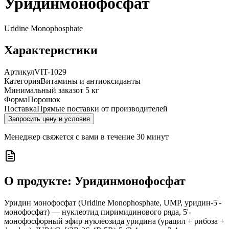
Уридинмонофосфат
Uridine Monophosphate
Характеристики
Артикул
VIT-1029
Категория
Витамины и антиоксиданты
Минимальный заказ
от 5 кг
Форма
Порошок
Поставка
Прямые поставки от производителей
Запросить цену и условия
Менеджер свяжется с вами в течение 30 минут
О продукте:
Уридинмонофосфат
Уридин монофосфат (Uridine Monophosphate, UMP, уридин-5'-
монофосфат) — нуклеотид пиримидинового ряда, 5'-
монофосфорный эфир нуклеозида уридина (урацил + рибоза +