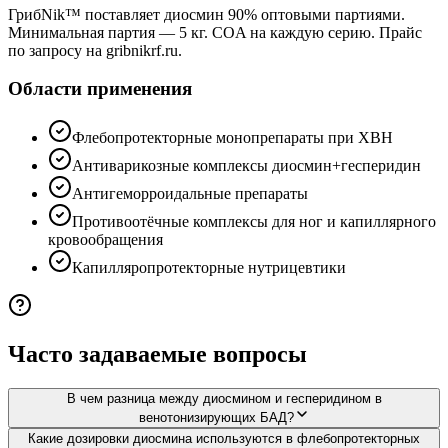
ГрибNik™ поставляет диосмин 90% оптовыми партиями.
Минимальная партия — 5 кг. COA на каждую серию. Прайс
по запросу на gribnikrf.ru.
Области применения
Флебопротекторные монопрепараты при ХВН
Антиварикозные комплексы диосмин+гесперидин
Антигеморроидальные препараты
Противоотёчные комплексы для ног и капиллярного
кровообращения
Капилляропротекторные нутрицевтики
Часто задаваемые вопросы
В чем разница между диосмином и гесперидином в
венотонизирующих БАД?
Какие дозировки диосмина используются в флебопротекторных