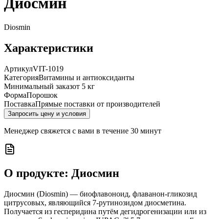
Диосмин
Diosmin
Характеристики
Артикул
VIT-1019
Категория
Витамины и антиоксиданты
Минимальный заказ
от 5 кг
Форма
Порошок
Поставка
Прямые поставки от производителей
Запросить цену и условия
Менеджер свяжется с вами в течение 30 минут
О продукте:
Диосмин
Диосмин (Diosmin) — биофлавоноид, флаванон-гликозид
цитрусовых, являющийся 7-рутинозидом диосметина.
Получается из гесперидина путём дегидрогенизации или из