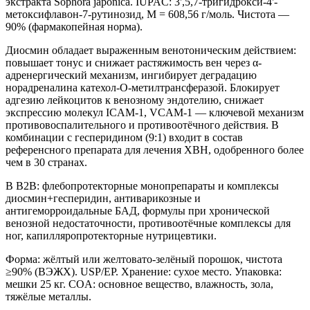
экстракта Sophora japonica. IUPAC: 3',5,7-тригидрокси-4'-
метоксифлавон-7-рутинозид, M = 608,56 г/моль. Чистота —
90% (фармакопейная норма).
Диосмин обладает выраженным венотоническим действием:
повышает тонус и снижает растяжимость вен через α-
адренергический механизм, ингибирует деградацию
норадреналина катехол-О-метилтрансферазой. Блокирует
адгезию лейкоцитов к венозному эндотелию, снижает
экспрессию молекул ICAM-1, VCAM-1 — ключевой механизм
противовоспалительного и противоотёчного действия. В
комбинации с гесперидином (9:1) входит в состав
референсного препарата для лечения ХВН, одобренного более
чем в 30 странах.
В B2B: флебопротекторные монопрепараты и комплексы
диосмин+гесперидин, антиварикозные и
антигеморроидальные БАД, формулы при хронической
венозной недостаточности, противоотёчные комплексы для
ног, капилляропротекторные нутрицевтики.
Форма: жёлтый или желтовато-зелёный порошок, чистота
≥90% (ВЭЖХ). USP/EP. Хранение: сухое место. Упаковка:
мешки 25 кг. COA: основное вещество, влажность, зола,
тяжёлые металлы.