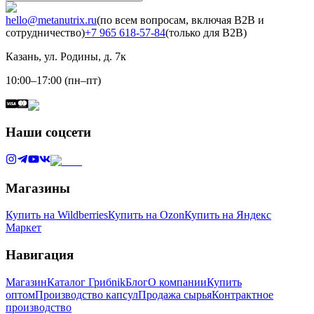
hello@metanutrix.ru
(по всем вопросам, включая B2B и
сотрудничество)
+7 965 618-57-84
(только для B2B)
Казань, ул. Родины, д. 7к
10:00–17:00 (пн–пт)
Наши соцсети
Магазины
Купить на Wildberries
Купить на Ozon
Купить на Яндекс
Маркет
Навигация
Магазин
Каталог Грибnik
Блог
О компании
Купить
оптом
Производство капсул
Продажа сырья
Контрактное
производство