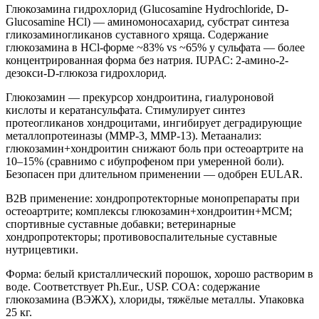
Глюкозамина гидрохлорид (Glucosamine Hydrochloride, D-
Glucosamine HCl) — аминомоносахарид, субстрат синтеза
гликозаминогликанов суставного хряща. Содержание
глюкозамина в HCl-форме ~83% vs ~65% у сульфата — более
концентрированная форма без натрия. IUPAC: 2-амино-2-
дезокси-D-глюкоза гидрохлорид.
Глюкозамин — прекурсор хондроитина, гиалуроновой
кислоты и кератансульфата. Стимулирует синтез
протеогликанов хондроцитами, ингибирует деградирующие
металлопротеиназы (MMP-3, MMP-13). Метаанализ:
глюкозамин+хондроитин снижают боль при остеоартрите на
10–15% (сравнимо с ибупрофеном при умеренной боли).
Безопасен при длительном применении — одобрен EULAR.
B2B применение: хондропротекторные монопрепараты при
остеоартрите; комплексы глюкозамин+хондроитин+МСМ;
спортивные суставные добавки; ветеринарные
хондропротекторы; противовоспалительные суставные
нутрицевтики.
Форма: белый кристаллический порошок, хорошо растворим в
воде. Соответствует Ph.Eur., USP. COA: содержание
глюкозамина (ВЭЖХ), хлориды, тяжёлые металлы. Упаковка
25 кг.