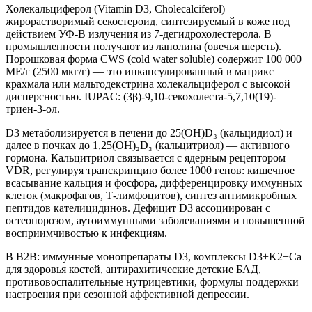
Холекальциферол (Vitamin D3, Cholecalciferol) —
жирорастворимый секостероид, синтезируемый в коже под
действием УФ-B излучения из 7-дегидрохолестерола. В
промышленности получают из ланолина (овечья шерсть).
Порошковая форма CWS (cold water soluble) содержит 100 000
МЕ/г (2500 мкг/г) — это инкапсулированный в матрикс
крахмала или мальтодекстрина холекальциферол с высокой
дисперсностью. IUPAC: (3β)-9,10-секохолеста-5,7,10(19)-
триен-3-ол.
D3 метаболизируется в печени до 25(OH)D₃ (кальцидиол) и
далее в почках до 1,25(OH)₂D₃ (кальцитриол) — активного
гормона. Кальцитриол связывается с ядерным рецептором
VDR, регулируя транскрипцию более 1000 генов: кишечное
всасывание кальция и фосфора, дифференцировку иммунных
клеток (макрофагов, Т-лимфоцитов), синтез антимикробных
пептидов кателицидинов. Дефицит D3 ассоциирован с
остеопорозом, аутоиммунными заболеваниями и повышенной
восприимчивостью к инфекциям.
В B2B: иммунные монопрепараты D3, комплексы D3+K2+Ca
для здоровья костей, антирахитические детские БАД,
противовоспалительные нутрицевтики, формулы поддержки
настроения при сезонной аффективной депрессии.