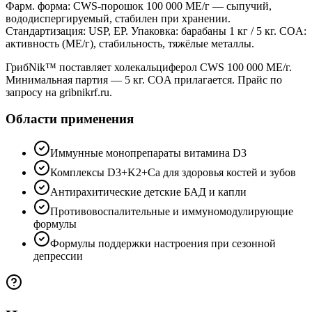
Фарм. форма: CWS-порошок 100 000 МЕ/г — сыпучий,
вододиспергируемый, стабилен при хранении.
Стандартизация: USP, EP. Упаковка: барабаны 1 кг / 5 кг. COA:
активность (МЕ/г), стабильность, тяжёлые металлы.
ГрибNik™ поставляет холекальциферол CWS 100 000 МЕ/г.
Минимальная партия — 5 кг. COA прилагается. Прайс по
запросу на gribnikrf.ru.
Области применения
Иммунные монопрепараты витамина D3
Комплексы D3+K2+Ca для здоровья костей и зубов
Антирахитические детские БАД и капли
Противовоспалительные и иммуномодулирующие
формулы
Формулы поддержки настроения при сезонной
депрессии