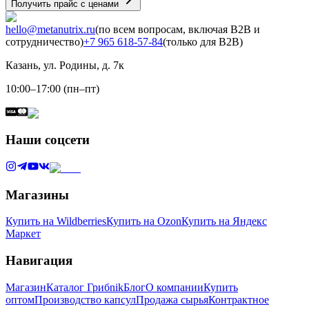
Получить прайс с ценами
hello@metanutrix.ru
(по всем вопросам, включая B2B и
сотрудничество)
+7 965 618-57-84
(только для B2B)
Казань, ул. Родины, д. 7к
10:00–17:00 (пн–пт)
Наши соцсети
Магазины
Купить на Wildberries
Купить на Ozon
Купить на Яндекс
Маркет
Навигация
Магазин
Каталог Грибnik
Блог
О компании
Купить
оптом
Производство капсул
Продажа сырья
Контрактное