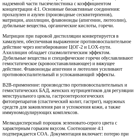
надземной части тысячелистника с коэффициентом
концентрации 4:1. Основные биоактивные соединения:
прохазулен и азулен (производные сесквитерпенов),
матрицин, ахиллицин, флавоноиды (апигенин, лютеолин),
дубильные вещества, органические кислоты, горечи.
Матрицин при паровой дистилляции конвертируется в
хамазулен, обеспечивая выраженное противовоспалительное
действие через ингибирование ЦОГ-2 и LOX-пути.
Ахиллицин обладает спазмолитическим эффектом.
Дубильные вещества и специфические горечи обуславливают
гемостатическое (кровоостанавливающее) и вяжущее
действие. Флавоноиды апигенин и лютеолин усиливают
противовоспалительный и успокаивающий эффекты.
B2B-применение: производство противовоспалительных и
гемостатических БАД, женских нутрицевтиков для регуляции
менструального цикла, гастроэнтерологических
фитопрепаратов (спастический колит, гастрит), наружных
средств для заживления ран и успокоения кожи, а также
иммуномодулирующих комплексов.
Мелкодисперсный порошок зеленовато-серого цвета с
характерным горьким вкусом. Соотношение 4:1
подтверждается COA. Документация включает: потерю при