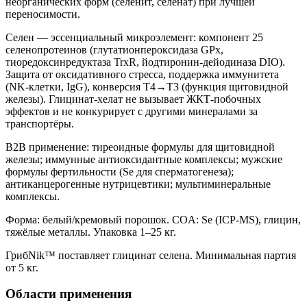
неорганических форм (селенит, селенат) при лучшей
переносимости.
Селен — эссенциальный микроэлемент: компонент 25
селенопротеинов (глутатионпероксидаза GPx,
тиоредоксинредуктаза TrxR, йодтиронин-дейодиназа DIO).
Защита от оксидативного стресса, поддержка иммунитета
(NK-клетки, IgG), конверсия T4→T3 (функция щитовидной
железы). Глицинат-хелат не вызывает ЖКТ-побочных
эффектов и не конкурирует с другими минералами за
транспортёры.
B2B применение: тиреоидные формулы для щитовидной
железы; иммунные антиоксидантные комплексы; мужские
формулы фертильности (Se для сперматогенеза);
антиканцерогенные нутрицевтики; мультиминеральные
комплексы.
Форма: белый/кремовый порошок. COA: Se (ICP-MS), глицин,
тяжёлые металлы. Упаковка 1–25 кг.
ГрибNik™ поставляет глицинат селена. Минимальная партия
от 5 кг.
Области применения