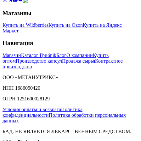
Магазины
Купить на Wildberries
Купить на Ozon
Купить на Яндекс
Маркет
Навигация
Магазин
Каталог Грибnik
Блог
О компании
Купить
оптом
Производство капсул
Продажа сырья
Контрактное
производство
ООО «МЕТАНУТРИКС»
ИНН 1686050420
ОГРН 1251600028129
Условия оплаты и возврата
Политика
конфиденциальности
Политика обработки персональных
данных
БАД. НЕ ЯВЛЯЕТСЯ ЛЕКАРСТВЕННЫМ СРЕДСТВОМ.