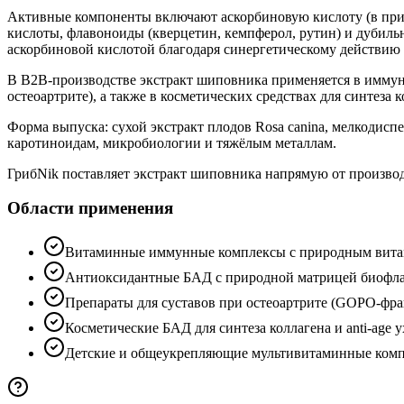
Активные компоненты включают аскорбиновую кислоту (в прир
кислоты, флавоноиды (кверцетин, кемпферол, рутин) и дубил
аскорбиновой кислотой благодаря синергетическому действи
В B2B-производстве экстракт шиповника применяется в имму
остеоартрите), а также в косметических средствах для синтеза к
Форма выпуска: сухой экстракт плодов Rosa canina, мелкоди
каротиноидам, микробиологии и тяжёлым металлам.
ГрибNik поставляет экстракт шиповника напрямую от производи
Области применения
Витаминные иммунные комплексы с природным вит
Антиоксидантные БАД с природной матрицей биофл
Препараты для суставов при остеоартрите (GOPO-фр
Косметические БАД для синтеза коллагена и anti-age у
Детские и общеукрепляющие мультивитаминные ком