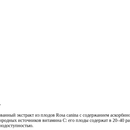
А
ованный экстракт из плодов Rosa canina с содержанием аскорби
родных источников витамина C: его плоды содержат в 20–40 ра
иодоступностью.