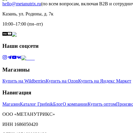
hello@metanutrix.ru
(по всем вопросам, включая B2B и сотрудни
Казань, ул. Родины, д. 7к
10:00–17:00 (пн–пт)
Наши соцсети
Магазины
Купить на Wildberries
Купить на Ozon
Купить на Яндекс Маркет
Навигация
Магазин
Каталог Грибnik
Блог
О компании
Купить оптом
Произво
ООО «МЕТАНУТРИКС»
ИНН 1686050420