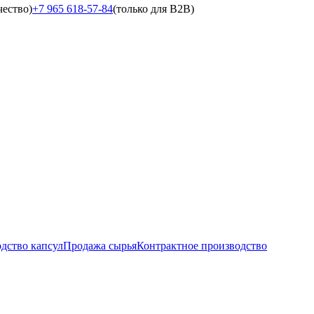
чество)
+7 965 618-57-84
(только для B2B)
дство капсул
Продажа сырья
Контрактное производство