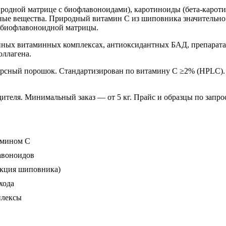
одной матрице с биофлавоноидами), каротиноиды (бета-каротин
ьные вещества. Природный витамин C из шиповника значительно 
ю биофлавоноидной матрицы.
нных витаминных комплексах, антиоксидантных БАД, препарата
оллагена.
сперсный порошок. Стандартизирован по витамину C ≥2% (HPLC)
теля. Минимальный заказ — от 5 кг. Прайс и образцы по запрос
амином C
авоноидов
акция шиповника)
хода
плексы