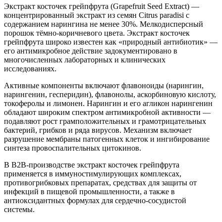
Экстракт косточек грейпфрута (Grapefruit Seed Extract) —
концентрированный экстракт из семян Citrus paradisi с
содержанием нарингина не менее 30%. Мелкодисперсный
порошок тёмно-коричневого цвета. Экстракт косточек
грейпфрута широко известен как «природный антибиотик» —
его антимикробное действие задокументировано в
многочисленных лабораторных и клинических
исследованиях.
Активные компоненты включают флавоноиды (нарингин,
нарингенин, гесперидин), флавонолы, аскорбиновую кислоту,
токоферолы и лимонен. Нарингин и его агликон нарингенин
обладают широким спектром антимикробной активности —
подавляют рост грамположительных и грамотрицательных
бактерий, грибков и ряда вирусов. Механизм включает
разрушение мембраны патогенных клеток и ингибирование
синтеза провоспалительных цитокинов.
В B2B-производстве экстракт косточек грейпфрута
применяется в иммуностимулирующих комплексах,
противогрибковых препаратах, средствах для защиты от
инфекций в пищевой промышленности, а также в
антиоксидантных формулах для сердечно-сосудистой
системы.