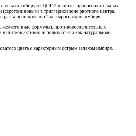
нгеролы ингибируют ЦОГ-2 и синтез провоспалительных
 (серотониновым) в триггерной зоне рвотного центра.
стракта использовано 5 кг сырого корня имбиря.
е, желчегонные формулы), противовоспалительных
и напитков активно используют его как натуральный
ватого цвета с характерным острым запахом имбиря.