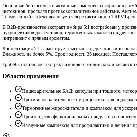
Основные биологически активные компоненты корневища имбир
цитокинов, проявляя противовоспалительное действие. Антиэм
Термогенный эффект реализуется через активацию TRPV1-рецепт
В B2B-производстве экстракт имбиря 5:1 востребован у прои
нутрицевтиков для суставов, термогенных комплексов для кон
ингредиент с пряным ароматом.
Концентрация 5:1 гарантирует высокое содержание гингероло
Влажность не более 5%. Срок годности 36 месяцев. Поставляе
ГрибNik поставляет экстракт имбиря от индийских и китайских
Области применения
Пищеварительные БАД: капсулы при тошноте, метео
Противовоспалительные нутрицевтики для поддержки
Термогенные жиросжигатели и комплексы для ускоре
Производство функциональных продуктов и напитко
Иммунные комплексы для профилактики и лечения п