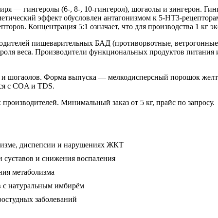
я — гингеролы (6-, 8-, 10-гингерол), шогаолы и зингерон. Ги
етический эффект обусловлен антагонизмом к 5-HT3-рецепторам
оров. Концентрация 5:1 означает, что для производства 1 кг эк
зводителей пищеварительных БАД (противорвотные, ветрогонны
троля веса. Производители функциональных продуктов питания 
в и шогаолов. Форма выпуска — мелкодисперсный порошок желто
тся с COA и TDS.
 производителей. Минимальный заказ от 5 кг, прайс по запросу.
ризме, диспепсии и нарушениях ЖКТ
 суставов и снижения воспаления
ния метаболизма
в с натуральным имбирём
ростудных заболеваний