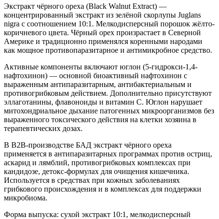
Экстракт чёрного ореха (Black Walnut Extract) —
концентрированный экстракт из зелёной скорлупы Juglans
nigra с соотношением 10:1. Мелкодисперсный порошок жёлто-
коричневого цвета. Чёрный орех произрастает в Северной
Америке и традиционно применялся коренными народами
как мощное противопаразитарное и антимикробное средство.
Активные компоненты включают юглон (5-гидрокси-1,4-
нафтохинон) — основной биоактивный нафтохинон с
выраженным антипаразитарным, антибактериальным и
противогрибковым действием. Дополнительно присутствуют
эллаготанины, флавоноиды и витамин C. Юглон нарушает
митохондриальное дыхание патогенных микроорганизмов без
выраженного токсического действия на клетки хозяина в
терапевтических дозах.
В B2B-производстве БАД экстракт чёрного ореха
применяется в антипаразитарных программах против остриц,
аскарид и лямблий, противогрибковых комплексах при
кандидозе, детокс-формулах для очищения кишечника.
Используется в средствах при кожных заболеваниях
грибкового происхождения и в комплексах для поддержки
микробиома.
Форма выпуска: сухой экстракт 10:1, мелкодисперсный