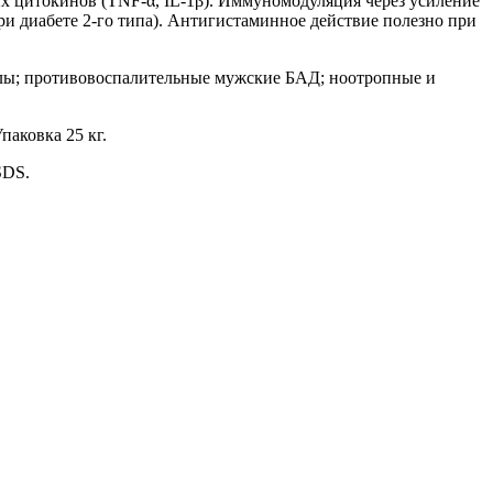
цитокинов (TNF-α, IL-1β). Иммуномодуляция через усиление
и диабете 2-го типа). Антигистаминное действие полезно при
лы; противовоспалительные мужские БАД; ноотропные и
аковка 25 кг.
SDS.