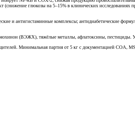
ибирует NF-κB и COX-2, снижая продукцию провоспалительных 
т (снижение глюкозы на 5–15% в клинических исследованиях пр
ские и антигистаминные комплексы; антидиабетические форму
мохинон (ВЭЖХ), тяжёлые металлы, афлатоксины, пестициды. Уп
дителей. Минимальная партия от 5 кг с документацией COA, M