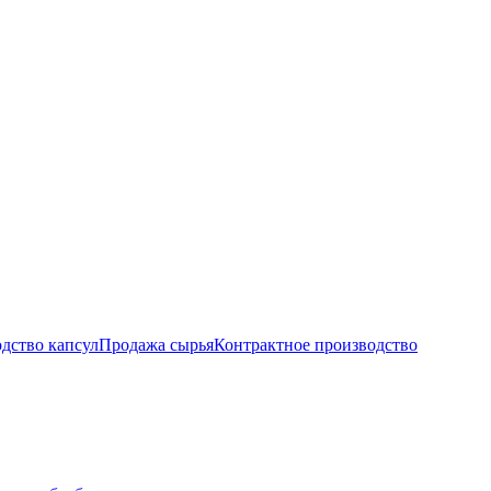
дство капсул
Продажа сырья
Контрактное производство