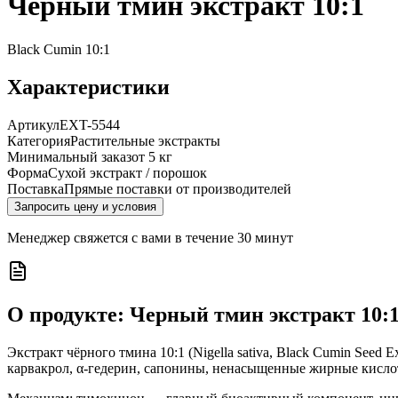
Черный тмин экстракт 10:1
Black Cumin 10:1
Характеристики
Артикул
EXT-5544
Категория
Растительные экстракты
Минимальный заказ
от 5 кг
Форма
Сухой экстракт / порошок
Поставка
Прямые поставки от производителей
Запросить цену и условия
Менеджер свяжется с вами в течение 30 минут
О продукте:
Черный тмин экстракт 10:
Экстракт чёрного тмина 10:1 (Nigella sativa, Black Cumin See
карвакрол, α-гедерин, сапонины, ненасыщенные жирные кисло