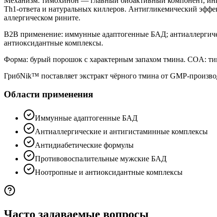
Механизм: тимохинон — главный биоактивный компонент, инг
Th1-ответа и натуральных киллеров. Антигликемический эффек
аллергическом рините.
B2B применение: иммунные адаптогенные БАД; антиаллергиче
антиоксидантные комплексы.
Форма: бурый порошок с характерным запахом тмина. COA: ти
ГрибNik™ поставляет экстракт чёрного тмина от GMP-произво
Области применения
Иммунные адаптогенные БАД
Антиаллергические и антигистаминные комплексы
Антидиабетические формулы
Противовоспалительные мужские БАД
Ноотропные и антиоксидантные комплексы
Часто задаваемые вопросы