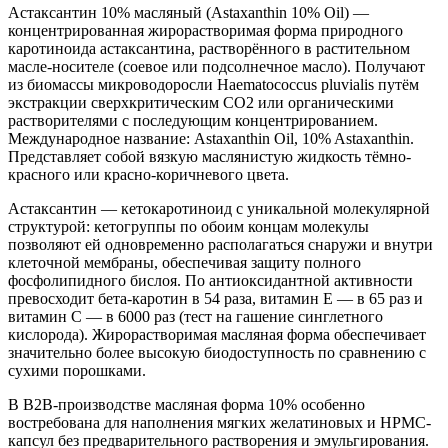
Астаксантин 10% масляный (Astaxanthin 10% Oil) —
концентрированная жирорастворимая форма природного
каротиноида астаксантина, растворённого в растительном
масле-носителе (соевое или подсолнечное масло). Получают
из биомассы микроводоросли Haematococcus pluvialis путём
экстракции сверхкритическим CO2 или органическими
растворителями с последующим концентрированием.
Международное название: Astaxanthin Oil, 10% Astaxanthin.
Представляет собой вязкую маслянистую жидкость тёмно-
красного или красно-коричневого цвета.
Астаксантин — кетокаротиноид с уникальной молекулярной
структурой: кетогруппы по обоим концам молекулы
позволяют ей одновременно располагаться снаружи и внутри
клеточной мембраны, обеспечивая защиту полного
фосфолипидного бислоя. По антиоксидантной активности
превосходит бета-каротин в 54 раза, витамин E — в 65 раз и
витамин C — в 6000 раз (тест на гашение синглетного
кислорода). Жирорастворимая масляная форма обеспечивает
значительно более высокую биодоступность по сравнению с
сухими порошками.
В B2B-производстве масляная форма 10% особенно
востребована для наполнения мягких желатиновых и HPMC-
капсул без предварительного растворения и эмульгирования.