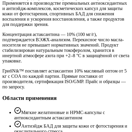
Применяется в производстве премиальных антиоксидантных
и антиэйдж-комплексов, косметических капсул для защиты
кожи от фотостарения, спортивных БАД для снижения
воспаления и ускорения восстановления, а также продуктов
для поддержки зрения.
Концентрация астаксантина — 10% (100 мг/г),
подтверждается ВЭЖХ-анализом. Перекисное число масла-
носителя не превышает нормативных значений. Продукт
стабилизирован натуральным токоферолом, хранится в
инертной атмосфере азота при +2–8 °C в защищённой от света
упаковке.
ГрибNik™ поставляет астаксантин 10% масляный оптом от 5
кг с COA по каждой партии. Прямые поставки от
производителя, сертификация ISO/GMP. Прайс и образцы —
по запросу.
Области применения
Мягкие желатиновые и HPMC-капсулы с
антиоксидантным астаксантином
Антиэйдж БАД для защиты кожи от фотостарения и
окислительного стресса