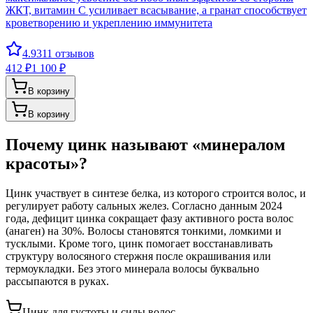
ЖКТ, витамин С усиливает всасывание, а гранат способствует
кроветворению и укреплению иммунитета
4.9
311
отзывов
412 ₽
1 100 ₽
В корзину
В корзину
Почему цинк называют «минералом
красоты»?
Цинк участвует в синтезе белка, из которого строится волос, и
регулирует работу сальных желез. Согласно данным 2024
года, дефицит цинка сокращает фазу активного роста волос
(анаген) на 30%. Волосы становятся тонкими, ломкими и
тусклыми. Кроме того, цинк помогает восстанавливать
структуру волосяного стержня после окрашивания или
термоукладки. Без этого минерала волосы буквально
рассыпаются в руках.
Цинк для густоты и силы волос