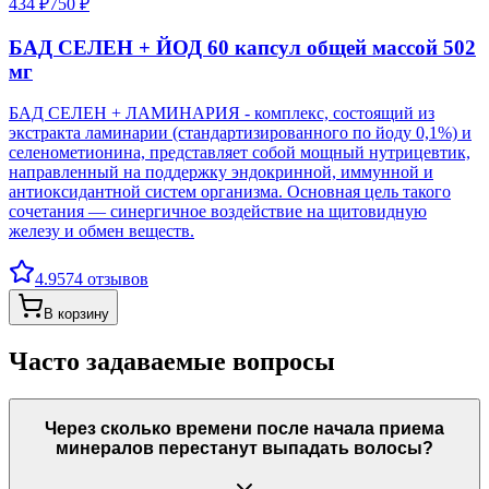
434 ₽
750 ₽
БАД СЕЛЕН + ЙОД 60 капсул общей массой 502
мг
БАД СЕЛЕН + ЛАМИНАРИЯ - комплекс, состоящий из
экстракта ламинарии (стандартизированного по йоду 0,1%) и
селенометионина, представляет собой мощный нутрицевтик,
направленный на поддержку эндокринной, иммунной и
антиоксидантной систем организма. Основная цель такого
сочетания — синергичное воздействие на щитовидную
железу и обмен веществ.
4.9
574
отзывов
В корзину
Часто задаваемые вопросы
Через сколько времени после начала приема
минералов перестанут выпадать волосы?