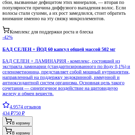
сбои, вызванные дефицитом этих минералов, — вторая по
популярности причина диффузного выпадения волос. Если
волосы стали сухими, а их рост замедлился, стоит обратить
внимание именно на эту связку микроэлементов.
Комплекс для поддержки роста и блеска
-
42
%
БАД СЕЛЕН + ЙОД 60 капсул общей массой 502 мг
БАД СЕЛЕН + ЛАМИНАРИЯ - комплекс, состоящий из
экстракта ламинарии (стандартизированного по йоду 0,1%) и
селенометионина, представляет собой мощный нутрицевтик,
направленный на поддержку эндокринной, иммунной и
антиоксидантной систем организма. Основная цель такого
сочетания — синергичное воздействие на щитовидную
железу и обмен веществ.
4.9
574
отзывов
434 ₽
750 ₽
В корзину
В корзину