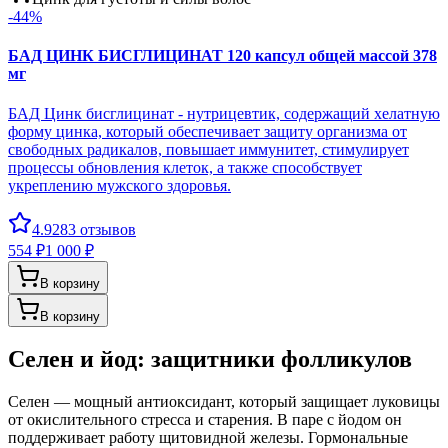
-
44
%
БАД ЦИНК БИСГЛИЦИНАТ 120 капсул общей массой 378
мг
БАД Цинк бисглицинат - нутрицевтик, содержащий хелатную
форму цинка, который обеспечивает защиту организма от
свободных радикалов, повышает иммунитет, стимулирует
процессы обновления клеток, а также способствует
укреплению мужского здоровья.
4.9
283
отзывов
554 ₽
1 000 ₽
В корзину
В корзину
Селен и йод: защитники фолликулов
Селен — мощный антиоксидант, который защищает луковицы
от окислительного стресса и старения. В паре с йодом он
поддерживает работу щитовидной железы. Гормональные