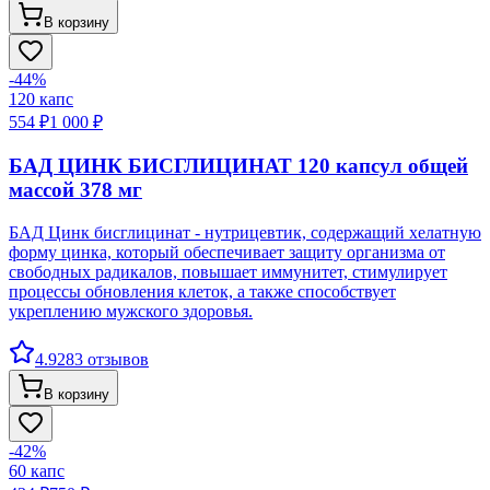
В корзину
-
44
%
120
капс
554 ₽
1 000 ₽
БАД ЦИНК БИСГЛИЦИНАТ 120 капсул общей
массой 378 мг
БАД Цинк бисглицинат - нутрицевтик, содержащий хелатную
форму цинка, который обеспечивает защиту организма от
свободных радикалов, повышает иммунитет, стимулирует
процессы обновления клеток, а также способствует
укреплению мужского здоровья.
4.9
283
отзывов
В корзину
-
42
%
60
капс