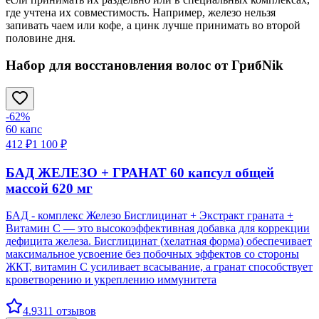
где учтена их совместимость. Например, железо нельзя
запивать чаем или кофе, а цинк лучше принимать во второй
половине дня.
Набор для восстановления волос от ГрибNik
-
62
%
60
капс
412 ₽
1 100 ₽
БАД ЖЕЛЕЗО + ГРАНАТ 60 капсул общей
массой 620 мг
БАД - комплекс Железо Бисглицинат + Экстракт граната +
Витамин С — это высокоэффективная добавка для коррекции
дефицита железа. Бисглицинат (хелатная форма) обеспечивает
максимальное усвоение без побочных эффектов со стороны
ЖКТ, витамин С усиливает всасывание, а гранат способствует
кроветворению и укреплению иммунитета
4.9
311
отзывов