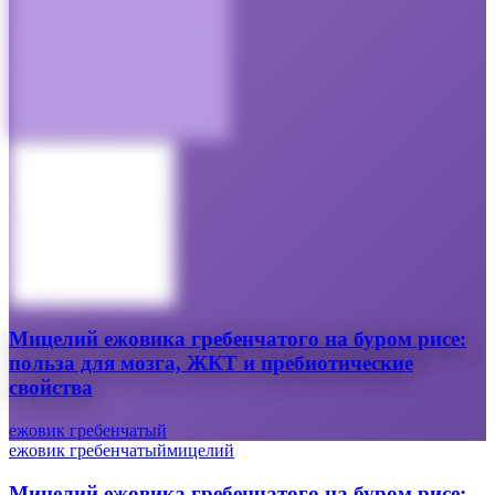
Мицелий ежовика гребенчатого на буром рисе:
польза для мозга, ЖКТ и пребиотические
свойства
ежовик гребенчатый
ежовик гребенчатый
мицелий
Мицелий ежовика гребенчатого на буром рисе: