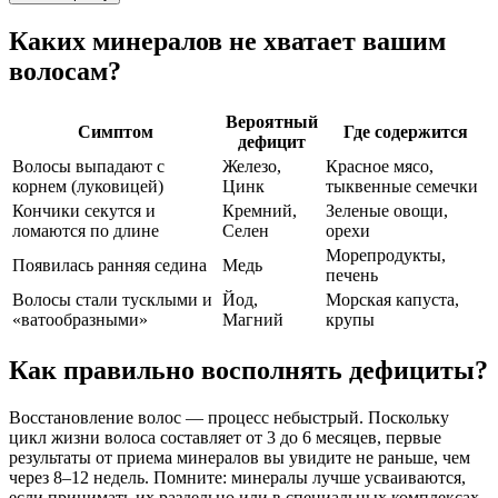
Каких минералов не хватает вашим
волосам?
Вероятный
Симптом
Где содержится
дефицит
Волосы выпадают с
Железо,
Красное мясо,
корнем (луковицей)
Цинк
тыквенные семечки
Кончики секутся и
Кремний,
Зеленые овощи,
ломаются по длине
Селен
орехи
Морепродукты,
Появилась ранняя седина
Медь
печень
Волосы стали тусклыми и
Йод,
Морская капуста,
«ватообразными»
Магний
крупы
Как правильно восполнять дефициты?
Восстановление волос — процесс небыстрый. Поскольку
цикл жизни волоса составляет от 3 до 6 месяцев, первые
результаты от приема минералов вы увидите не раньше, чем
через 8–12 недель. Помните: минералы лучше усваиваются,
если принимать их раздельно или в специальных комплексах,