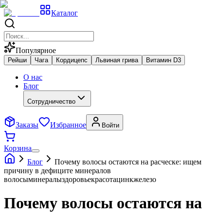
Каталог
Популярное
Рейши
Чага
Кордицепс
Львиная грива
Витамин D3
О нас
Блог
Сотрудничество
Заказы
Избранное
Войти
Корзина
Блог
Почему волосы остаются на расческе: ищем
причину в дефиците минералов
волосы
минералы
здоровье
красота
цинк
железо
Почему волосы остаются на