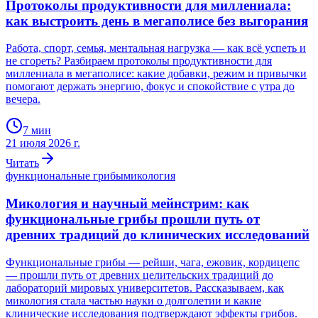
Протоколы продуктивности для миллениала:
как выстроить день в мегаполисе без выгорания
Работа, спорт, семья, ментальная нагрузка — как всё успеть и
не сгореть? Разбираем протоколы продуктивности для
миллениала в мегаполисе: какие добавки, режим и привычки
помогают держать энергию, фокус и спокойствие с утра до
вечера.
7
мин
21 июля 2026 г.
Читать
функциональные грибы
микология
Микология и научный мейнстрим: как
функциональные грибы прошли путь от
древних традиций до клинических исследований
Функциональные грибы — рейши, чага, ежовик, кордицепс
— прошли путь от древних целительских традиций до
лабораторий мировых университетов. Рассказываем, как
микология стала частью науки о долголетии и какие
клинические исследования подтверждают эффекты грибов.