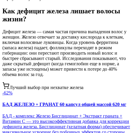
Как дефицит железа лишает волосы
жизни?
Дефицит железа — самая частая причина выпадения волос у
женщин. Железо отвечает за доставку кислорода к клеткам,
включая волосяные луковицы. Когда уровень ферритина
(запаса железа) падает, фолликулы переходят в режим
гибернации: они перестают производить новый волос и
быстрее сбрасывают старый. Исследования показывают, что
даже скрытый дефицит (когда гемоглобин еще в норме, а
запасы уже истощены) может привести к потере до 40%
объема волос за год.
Лучший выбор при нехватке железа
-
62
%
БАД ЖЕЛЕЗО + ГРАНАТ 60 капсул общей массой 620 мг
БАД - комплекс Железо Бисглицинат + Экстракт граната +
Витамин С — это высокоэффективная добавка для коррекции
дефицита железа. Бисглицинат (хелатная форма) обеспечивает
максимальное усвоение без побочных эффектов со стороны