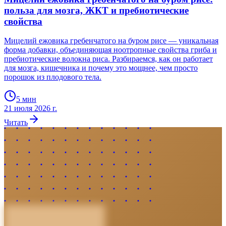
польза для мозга, ЖКТ и пребиотические
свойства
Мицелий ежовика гребенчатого на буром рисе — уникальная
форма добавки, объединяющая ноотропные свойства гриба и
пребиотические волокна риса. Разбираемся, как он работает
для мозга, кишечника и почему это мощнее, чем просто
порошок из плодового тела.
5
мин
21 июля 2026 г.
Читать