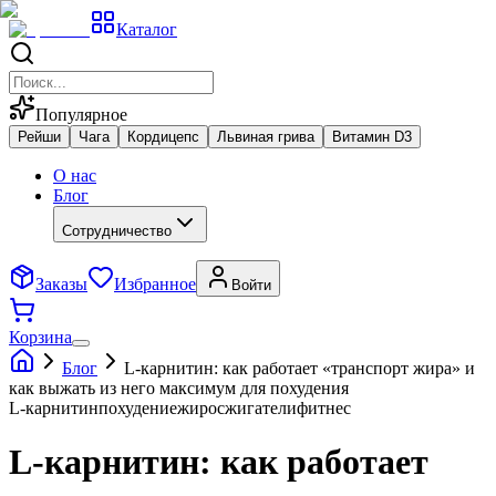
Каталог
Популярное
Рейши
Чага
Кордицепс
Львиная грива
Витамин D3
О нас
Блог
Сотрудничество
Заказы
Избранное
Войти
Корзина
Блог
L-карнитин: как работает «транспорт жира» и
как выжать из него максимум для похудения
L-карнитин
похудение
жиросжигатели
фитнес
L-карнитин: как работает