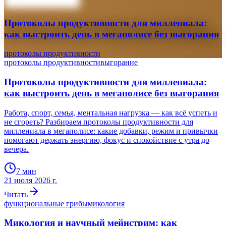
Протоколы продуктивности для миллениала:
как выстроить день в мегаполисе без выгорания
протоколы продуктивности
протоколы продуктивности
выгорание
Протоколы продуктивности для миллениала:
как выстроить день в мегаполисе без выгорания
Работа, спорт, семья, ментальная нагрузка — как всё успеть и
не сгореть? Разбираем протоколы продуктивности для
миллениала в мегаполисе: какие добавки, режим и привычки
помогают держать энергию, фокус и спокойствие с утра до
вечера.
7
мин
21 июля 2026 г.
Читать
функциональные грибы
микология
Микология и научный мейнстрим: как