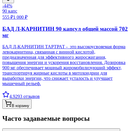
-
44
%
90
капс
555 ₽
1 000 ₽
БАД Л-КАРНИТИН 90 капсул общей массой 702
мг
БАД Л-КАРНИТИН ТАРТРАТ - это высокоусвояемая форма
левокарнитина, связанная с винной кислотой,
предназначенная для эффективного жиросжигания,
повышения энергии и ускорения восстановления. Дозировка
900 мг обеспечивает мощный жиромобилизующий эффект,
транспортируя жирные кислоты в митохондрии для
выработки энергии, что снижает усталость и улучшает
мышечный рельеф.
4.9
293
отзывов
В корзину
Часто задаваемые вопросы