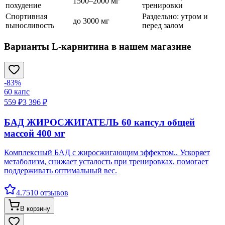
1500–2000 мг
похудение
тренировки
Спортивная
Раздельно: утром и
до 3000 мг
выносливость
перед залом
Варианты L-карнитина в нашем магазине
-
83
%
60
капс
559 ₽
3 396 ₽
БАД ЖИРОСЖИГАТЕЛЬ 60 капсул общей
массой 400 мг
Комплексный БАД с жиросжигающим эффектом.. Ускоряет
метаболизм, снижает усталость при тренировках, помогает
поддерживать оптимальный вес.
4.7
510
отзывов
В корзину