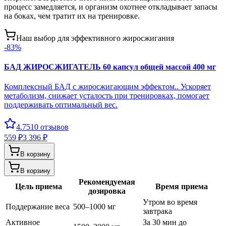
процесс замедляется, и организм охотнее откладывает запасы
на боках, чем тратит их на тренировке.
Наш выбор для эффективного жиросжигания
-
83
%
БАД ЖИРОСЖИГАТЕЛЬ 60 капсул общей массой 400 мг
Комплексный БАД с жиросжигающим эффектом.. Ускоряет
метаболизм, снижает усталость при тренировках, помогает
поддерживать оптимальный вес.
4.7
510
отзывов
559 ₽
3 396 ₽
В корзину
В корзину
Рекомендуемая
Цель приема
Время приема
дозировка
Утром во время
Поддержание веса
500–1000 мг
завтрака
Активное
За 30 мин до