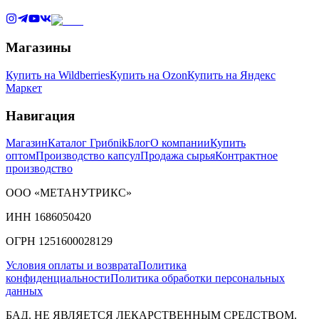
Магазины
Купить на Wildberries
Купить на Ozon
Купить на Яндекс
Маркет
Навигация
Магазин
Каталог Грибnik
Блог
О компании
Купить
оптом
Производство капсул
Продажа сырья
Контрактное
производство
ООО «МЕТАНУТРИКС»
ИНН 1686050420
ОГРН 1251600028129
Условия оплаты и возврата
Политика
конфиденциальности
Политика обработки персональных
данных
БАД. НЕ ЯВЛЯЕТСЯ ЛЕКАРСТВЕННЫМ СРЕДСТВОМ.