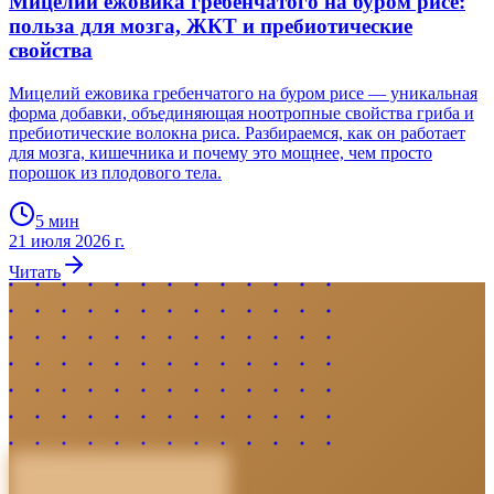
Мицелий ежовика гребенчатого на буром рисе:
польза для мозга, ЖКТ и пребиотические
свойства
Мицелий ежовика гребенчатого на буром рисе — уникальная
форма добавки, объединяющая ноотропные свойства гриба и
пребиотические волокна риса. Разбираемся, как он работает
для мозга, кишечника и почему это мощнее, чем просто
порошок из плодового тела.
5
мин
21 июля 2026 г.
Читать