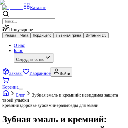
Каталог
Популярное
Рейши
Чага
Кордицепс
Львиная грива
Витамин D3
О нас
Блог
Сотрудничество
Заказы
Избранное
Войти
Корзина
Блог
Зубная эмаль и кремний: невидимая защита
твоей улыбки
кремний
здоровье зубов
минералы
бады для эмали
Зубная эмаль и кремний: