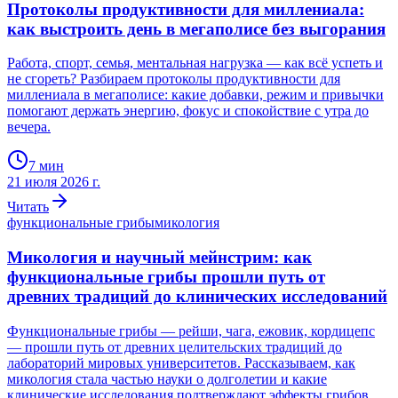
Протоколы продуктивности для миллениала:
как выстроить день в мегаполисе без выгорания
Работа, спорт, семья, ментальная нагрузка — как всё успеть и
не сгореть? Разбираем протоколы продуктивности для
миллениала в мегаполисе: какие добавки, режим и привычки
помогают держать энергию, фокус и спокойствие с утра до
вечера.
7
мин
21 июля 2026 г.
Читать
функциональные грибы
микология
Микология и научный мейнстрим: как
функциональные грибы прошли путь от
древних традиций до клинических исследований
Функциональные грибы — рейши, чага, ежовик, кордицепс
— прошли путь от древних целительских традиций до
лабораторий мировых университетов. Рассказываем, как
микология стала частью науки о долголетии и какие
клинические исследования подтверждают эффекты грибов.