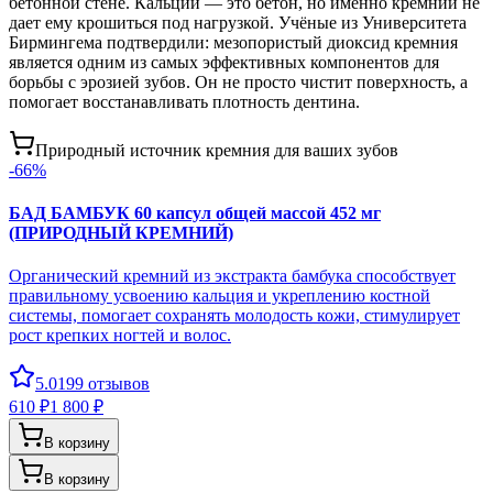
бетонной стене. Кальций — это бетон, но именно кремний не
дает ему крошиться под нагрузкой. Учёные из Университета
Бирмингема подтвердили: мезопористый диоксид кремния
является одним из самых эффективных компонентов для
борьбы с эрозией зубов. Он не просто чистит поверхность, а
помогает восстанавливать плотность дентина.
Природный источник кремния для ваших зубов
-
66
%
БАД БАМБУК 60 капсул общей массой 452 мг
(ПРИРОДНЫЙ КРЕМНИЙ)
Органический кремний из экстракта бамбука способствует
правильному усвоению кальция и укреплению костной
системы, помогает сохранять молодость кожи, стимулирует
рост крепких ногтей и волос.
5.0
199
отзывов
610 ₽
1 800 ₽
В корзину
В корзину