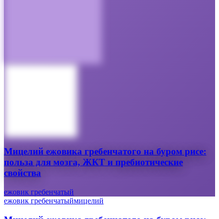
Мицелий ежовика гребенчатого на буром рисе:
польза для мозга, ЖКТ и пребиотические
свойства
ежовик гребенчатый
ежовик гребенчатый
мицелий