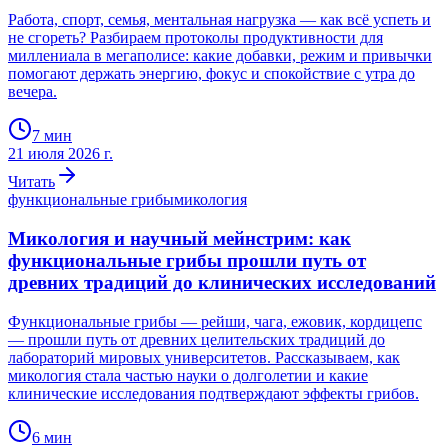
Работа, спорт, семья, ментальная нагрузка — как всё успеть и
не сгореть? Разбираем протоколы продуктивности для
миллениала в мегаполисе: какие добавки, режим и привычки
помогают держать энергию, фокус и спокойствие с утра до
вечера.
7
мин
21 июля 2026 г.
Читать
функциональные грибы
микология
Микология и научный мейнстрим: как
функциональные грибы прошли путь от
древних традиций до клинических исследований
Функциональные грибы — рейши, чага, ежовик, кордицепс
— прошли путь от древних целительских традиций до
лабораторий мировых университетов. Рассказываем, как
микология стала частью науки о долголетии и какие
клинические исследования подтверждают эффекты грибов.
6
мин