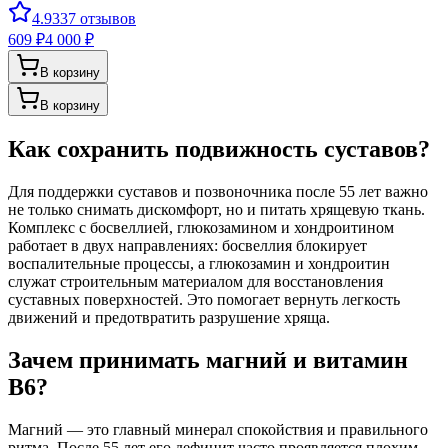
4.9
337
отзывов
609 ₽
4 000 ₽
В корзину
В корзину
Как сохранить подвижность суставов?
Для поддержки суставов и позвоночника после 55 лет важно
не только снимать дискомфорт, но и питать хрящевую ткань.
Комплекс с босвеллией, глюкозамином и хондроитином
работает в двух направлениях: босвеллия блокирует
воспалительные процессы, а глюкозамин и хондроитин
служат строительным материалом для восстановления
суставных поверхностей. Это помогает вернуть легкость
движений и предотвратить разрушение хряща.
Зачем принимать магний и витамин
В6?
Магний — это главный минерал спокойствия и правильного
ритма. После 55 лет его дефицит часто проявляется плохим