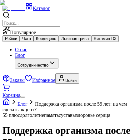
Каталог
Популярное
Рейши
Чага
Кордицепс
Львиная грива
Витамин D3
О нас
Блог
Сотрудничество
Заказы
Избранное
Войти
Корзина
Блог
Поддержка организма после 55 лет: на чем
сделать акцент?
55 плюс
долголетие
память
суставы
здоровье сердца
Поддержка организма после