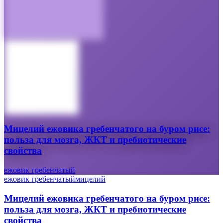
Мицелий ежовика гребенчатого на буром рисе:
польза для мозга, ЖКТ и пребиотические
свойства
ежовик гребенчатый
ежовик гребенчатый
мицелий
Мицелий ежовика гребенчатого на буром рисе:
польза для мозга, ЖКТ и пребиотические
свойства