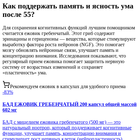
Как поддержать память и ясность ума
после 55?
Для сохранения когнитивных функций лучшим помощником
считается ежовик гребенчатый. Этот гриб содержит
эринацины и гериценоны — вещества, которые стимулируют
выработку фактора роста нейронов (NGF). Это помогает
мозгу обновлять нейронные связи, улучшает память и
концентрацию внимания. Исследования показывают, что
регулярный прием ежовика помогает защитить нервную
систему от возрастных изменений и сохраняет
«пластичность» ума.
Рекомендуем ежовик в капсулах для удобного приема
-
83
%
БАД ЕЖОВИК ГРЕБЕНЧАТЫЙ 200 капсул общей массой
602 мг
БАД с мицелием ежовика гребенчатого (500 мг) — это
натуральный ноотроп, который поддерживает когнитивные
функции, улучшает память, концентрацию внимания и
стимулирует рост нервных клеток (нейропластичность)