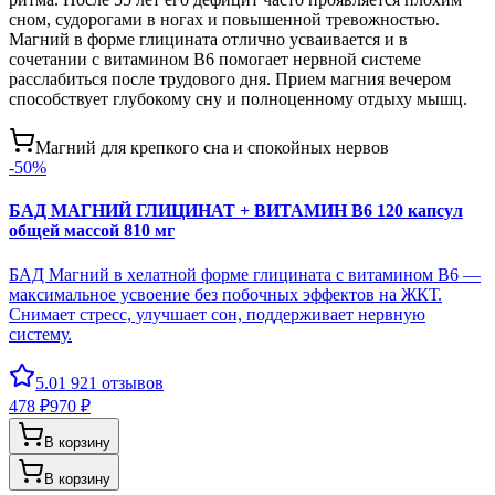
сном, судорогами в ногах и повышенной тревожностью.
Магний в форме глицината отлично усваивается и в
сочетании с витамином В6 помогает нервной системе
расслабиться после трудового дня. Прием магния вечером
способствует глубокому сну и полноценному отдыху мышц.
Магний для крепкого сна и спокойных нервов
-
50
%
БАД МАГНИЙ ГЛИЦИНАТ + ВИТАМИН В6 120 капсул
общей массой 810 мг
БАД Магний в хелатной форме глицината с витамином В6 —
максимальное усвоение без побочных эффектов на ЖКТ.
Снимает стресс, улучшает сон, поддерживает нервную
систему.
5.0
1 921
отзывов
478 ₽
970 ₽
В корзину
В корзину