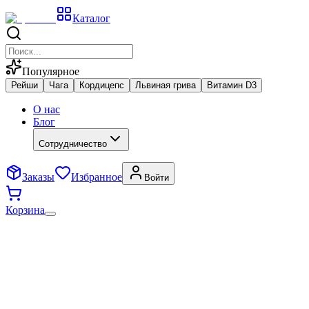
Каталог
Популярное
Рейши
Чага
Кордицепс
Львиная грива
Витамин D3
О нас
Блог
Сотрудничество
Заказы
Избранное
Войти
Корзина